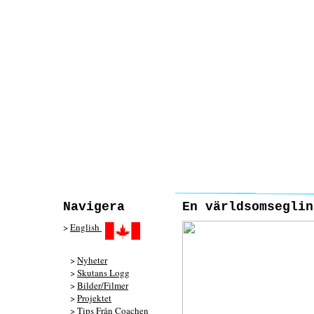
Navigera
En världsomseglin
>
English
>
Nyheter
>
Skutans Logg
>
Bilder/Filmer
>
Projektet
>
Tips Från Coachen