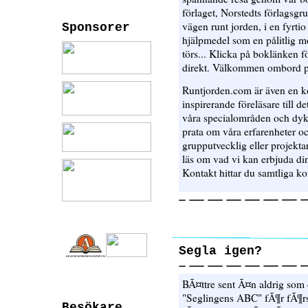
förlaget, Norstedts förlagsgru
vägen runt jorden, i en fyrt
Sponsorer
hjälpmedel som en pålitlig m
törs... Klicka på boklänken fö
direkt. Välkommen ombord p
Runtjorden.com är även en kon
inspirerande föreläsare till det
våra specialområden och dyk
prata om våra erfarenheter oc
grupputvecklig eller projekta
läs om vad vi kan erbjuda din
Kontakt hittar du samtliga ko
Segla igen?
BÃ¤ttre sent Ã¤n aldrig som d
"Seglingens ABC" fÃ¶r fÃ¶r
Besökare