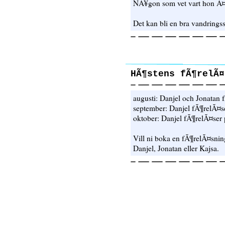
NÃ¥gon som vet vart hon Ã
Det kan bli en bra vandrings
HÃ¶stens fÃ¶relÃ¤
augusti: Danjel och Jonatan
september: Danjel fÃ¶relÃ¤
oktober: Danjel fÃ¶relÃ¤ser
Vill ni boka en fÃ¶relÃ¤sning
Danjel, Jonatan eller Kajsa.