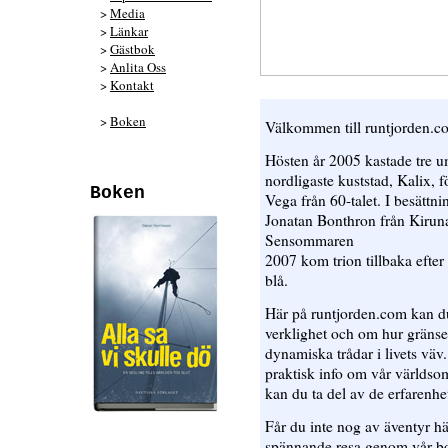
>
Media
>
Länkar
>
Gästbok
>
Anlita Oss
>
Kontakt
>
Boken
Välkommen till runtjorden.c
Hösten år 2005 kastade tre u
nordligaste kuststad, Kalix, f
Boken
Vega från 60-talet. I besättn
Jonatan Bonthron från Kiruna
Sensommaren
2007 kom trion tillbaka efter 
blå.
Här på runtjorden.com kan du
verklighet och om hur gränse
dynamiska trådar i livets väv
praktisk info om vår världso
kan du ta del av de erfarenhet
Får du inte nog av äventyr h
spännande resa genom vår bok