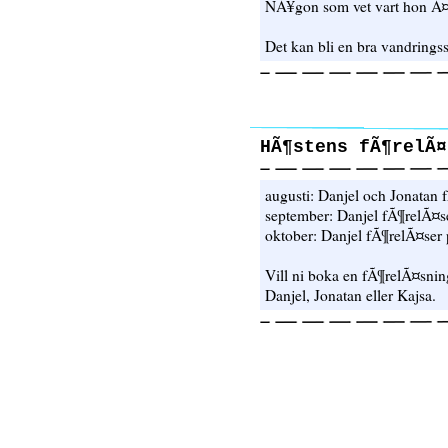
NÃ¥gon som vet vart hon Ã
Det kan bli en bra vandrings
HÃ¶stens fÃ¶relÃ¤
augusti: Danjel och Jonatan
september: Danjel fÃ¶relÃ¤
oktober: Danjel fÃ¶relÃ¤ser
Vill ni boka en fÃ¶relÃ¤sning
Danjel, Jonatan eller Kajsa.