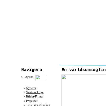
Navigera
En världsomseglin
>
English
>
Nyheter
>
Skutans Logg
>
Bilder/Filmer
>
Projektet
>
Tips Från Coachen