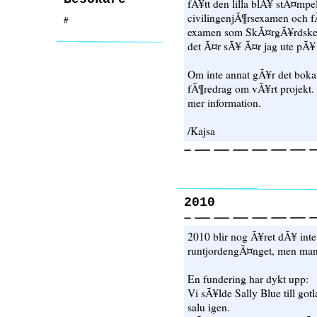
fÃ¥tt den lilla blÃ¥ stÃ¤mp
civilingenjÃ¶rsexamen och fÃ¥
#
examen som SkÃ¤rgÃ¥rdskep
det Ã¤r sÃ¥ Ã¤r jag ute pÃ¥ 
Om inte annat gÃ¥r det boka 
fÃ¶redrag om vÃ¥rt projekt. I
mer information.
/Kajsa
2010
2010 blir nog Ã¥ret dÃ¥ int
runtjordengÃ¤nget, men man v
En fundering har dykt upp:
Vi sÃ¥lde Sally Blue till gotl
salu igen.