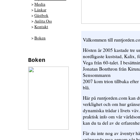
>
Media
>
Länkar
>
Gästbok
>
Anlita Oss
>
Kontakt
>
Boken
Välkommen till runtjorden.c
Hösten år 2005 kastade tre u
nordligaste kuststad, Kalix, f
Boken
Vega från 60-talet. I besättn
Jonatan Bonthron från Kiruna
Sensommaren
2007 kom trion tillbaka efter 
blå.
Här på runtjorden.com kan du
verklighet och om hur gränse
dynamiska trådar i livets väv
praktisk info om vår världso
kan du ta del av de erfarenhet
Får du inte nog av äventyr h
spännande resa genom vår bok