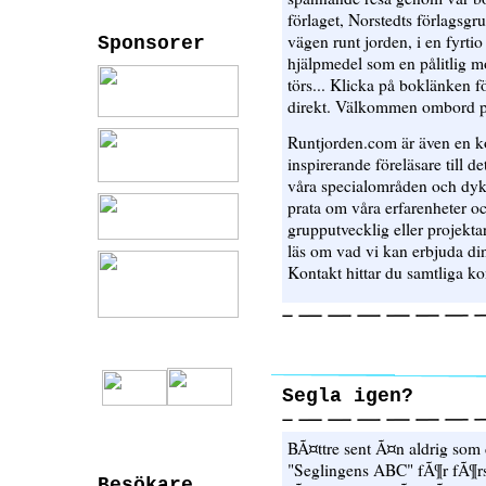
förlaget, Norstedts förlagsgru
vägen runt jorden, i en fyrt
Sponsorer
hjälpmedel som en pålitlig m
törs... Klicka på boklänken fö
direkt. Välkommen ombord p
Runtjorden.com är även en kon
inspirerande föreläsare till det
våra specialområden och dyk
prata om våra erfarenheter oc
grupputvecklig eller projekta
läs om vad vi kan erbjuda din
Kontakt hittar du samtliga ko
Segla igen?
BÃ¤ttre sent Ã¤n aldrig som d
"Seglingens ABC" fÃ¶r fÃ¶r
Besökare