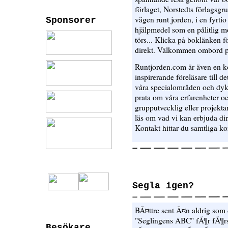
förlaget, Norstedts förlagsgru
vägen runt jorden, i en fyrt
Sponsorer
hjälpmedel som en pålitlig m
törs... Klicka på boklänken fö
direkt. Välkommen ombord p
Runtjorden.com är även en kon
inspirerande föreläsare till det
våra specialområden och dyk
prata om våra erfarenheter oc
grupputvecklig eller projekta
läs om vad vi kan erbjuda din
Kontakt hittar du samtliga ko
Segla igen?
BÃ¤ttre sent Ã¤n aldrig som d
"Seglingens ABC" fÃ¶r fÃ¶r
Besökare