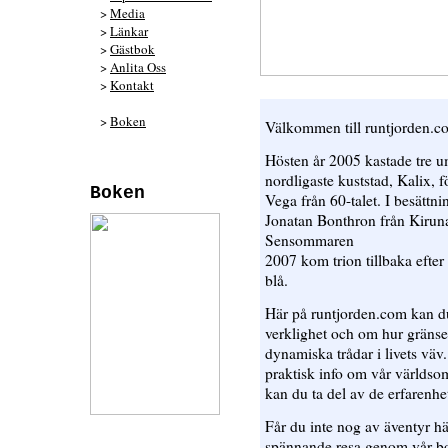
>
Media
>
Länkar
>
Gästbok
>
Anlita Oss
>
Kontakt
>
Boken
Välkommen till runtjorden.c
Hösten år 2005 kastade tre u
nordligaste kuststad, Kalix, f
Boken
Vega från 60-talet. I besättn
Jonatan Bonthron från Kiruna
Sensommaren
2007 kom trion tillbaka efter 
blå.
Här på runtjorden.com kan du
verklighet och om hur gränse
dynamiska trådar i livets väv
praktisk info om vår världso
kan du ta del av de erfarenhet
Får du inte nog av äventyr h
spännande resa genom vår bok