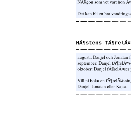
NÃ¥gon som vet vart hon Ã
Det kan bli en bra vandrings
HÃ¶stens fÃ¶relÃ¤
augusti: Danjel och Jonatan
september: Danjel fÃ¶relÃ¤
oktober: Danjel fÃ¶relÃ¤ser
Vill ni boka en fÃ¶relÃ¤sning
Danjel, Jonatan eller Kajsa.