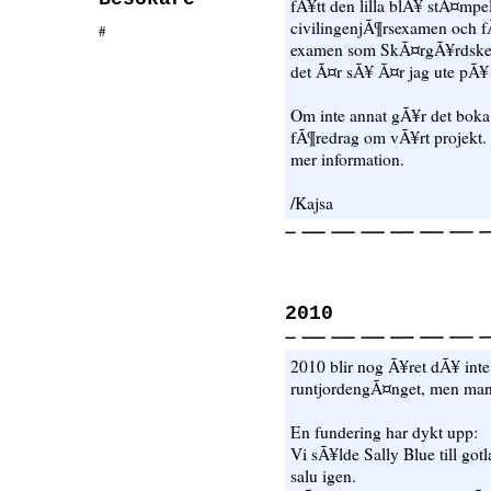
fÃ¥tt den lilla blÃ¥ stÃ¤mp
civilingenjÃ¶rsexamen och fÃ¥
#
examen som SkÃ¤rgÃ¥rdskep
det Ã¤r sÃ¥ Ã¤r jag ute pÃ¥ 
Om inte annat gÃ¥r det boka 
fÃ¶redrag om vÃ¥rt projekt. I
mer information.
/Kajsa
2010
2010 blir nog Ã¥ret dÃ¥ int
runtjordengÃ¤nget, men man v
En fundering har dykt upp:
Vi sÃ¥lde Sally Blue till gotl
salu igen.