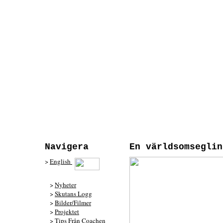
Navigera
En världsomseglin
>
English
>
Nyheter
>
Skutans Logg
>
Bilder/Filmer
>
Projektet
>
Tips Från Coachen