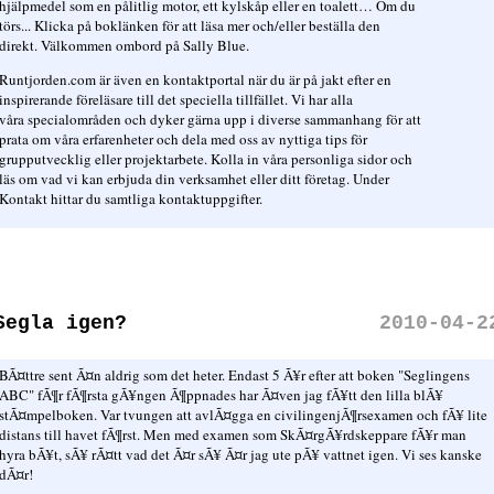
hjälpmedel som en pålitlig motor, ett kylskåp eller en toalett… Om du
törs... Klicka på boklänken för att läsa mer och/eller beställa den
direkt. Välkommen ombord på Sally Blue.
Runtjorden.com är även en kontaktportal när du är på jakt efter en
inspirerande föreläsare till det speciella tillfället. Vi har alla
våra specialområden och dyker gärna upp i diverse sammanhang för att
prata om våra erfarenheter och dela med oss av nyttiga tips för
grupputvecklig eller projektarbete. Kolla in våra personliga sidor och
läs om vad vi kan erbjuda din verksamhet eller ditt företag. Under
Kontakt hittar du samtliga kontaktuppgifter.
Segla igen?
2010-04-2
BÃ¤ttre sent Ã¤n aldrig som det heter. Endast 5 Ã¥r efter att boken "Seglingens
ABC" fÃ¶r fÃ¶rsta gÃ¥ngen Ã¶ppnades har Ã¤ven jag fÃ¥tt den lilla blÃ¥
stÃ¤mpelboken. Var tvungen att avlÃ¤gga en civilingenjÃ¶rsexamen och fÃ¥ lite
distans till havet fÃ¶rst. Men med examen som SkÃ¤rgÃ¥rdskeppare fÃ¥r man
hyra bÃ¥t, sÃ¥ rÃ¤tt vad det Ã¤r sÃ¥ Ã¤r jag ute pÃ¥ vattnet igen. Vi ses kanske
dÃ¤r!