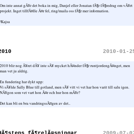
Om inte annat gÃ¥r det boka in mig, Danjel eller Jonatan fÃ¶r fÃ¶redrag om vÃ¥rt
projekt. Inget tillfÃ¤lle Ã¤r fel, ring/maila oss fÃ¶r mer information.
/Kajsa
2010
2010-01-2
2010 blir nog Ã¥ret dÃ¥ inte sÃ¥ mycket hÃ¤nder fÃ¶r runtjordengÃ¤nget, men
man vet ju aldrig.
En fundering har dykt upp:
Vi sÃ¥lde Sally Blue till gotland, men sÃ¥ vitt vi vet har hon varit till salu igen.
NÃ¥gon som vet vart hon Ã¤r och hur hon mÃ¥r?
Det kan bli en bra vandringssÃ¤gen av det..
HÃ¶stens fÃ¶relÃ¤sningar
2009-07-0