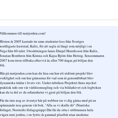
Välkommen till runtjorden.com!
Hösten år 2005 kastade tre ume-studenter loss från Sveriges
nordligaste kuststad, Kalix, för att segla så långt som möjligt i en
Vega från 60-talet. I besättningen fanns Danjel Henriksson från Kalix,
Jonatan Bonthron från Kiruna och Kajsa Björn från Hoting. Sensommaren
2007 kom trion tillbaka efter två år, eller 700 dagar, på böljan den
blå.
Här på runtjorden.com kan du läsa om hur ett utdömt projekt blev
verklighet och om hur gränserna för vad som är genomförbart blev
dynamiska trådar i livets väv. Under rubriken Projektet finns mycket
praktisk info om vår världsomsegling och via bildarkivet och logboken
kan du ta del av de erfarenheter vi gjort på böljan den blå.
Får du inte nog av äventyr här på webben tar vi dig gärna med på en
spännande resa genom vår bok, "Alla sa vi skulle dö" (Nautiska
förlaget, Norstedts förlagsgrupp) Där får du sitta i sittbrunnen hela
vägen runt jorden, i en fyrtio år gammal plastbåt utan moderna