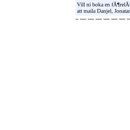
Vill ni boka en fÃ¶relÃ
att maila Danjel, Jonatan