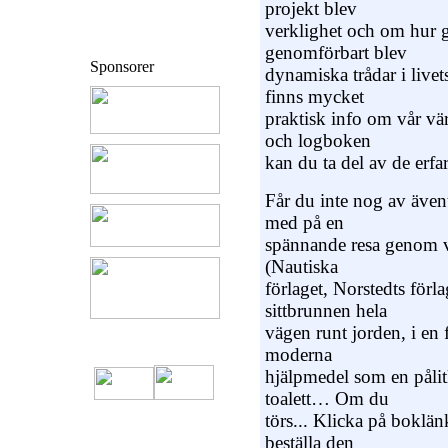
projekt blev
verklighet och om hur g
genomförbart blev
Sponsorer
dynamiska trådar i livet
finns mycket
praktisk info om vår vä
och logboken
kan du ta del av de erfa
Får du inte nog av även
med på en
spännande resa genom vå
(Nautiska
förlaget, Norstedts förla
sittbrunnen hela
vägen runt jorden, i en 
moderna
hjälpmedel som en pålitl
toalett… Om du
törs... Klicka på boklänk
beställa den