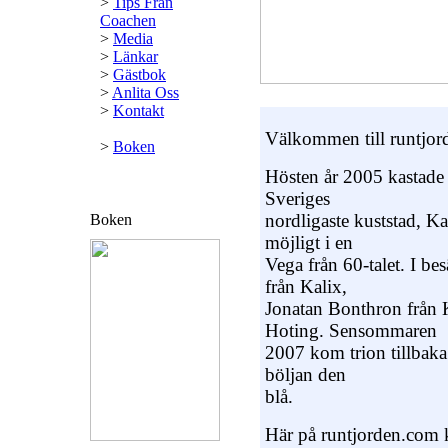
>
Tips Från
Coachen
>
Media
>
Länkar
>
Gästbok
>
Anlita Oss
>
Kontakt
Välkommen till runtjor
>
Boken
Hösten år 2005 kastade 
Sveriges
nordligaste kuststad, Kal
Boken
möjligt i en
Vega från 60-talet. I b
från Kalix,
Jonatan Bonthron från 
Hoting. Sensommaren
2007 kom trion tillbaka e
böljan den
blå.
Här på runtjorden.com 