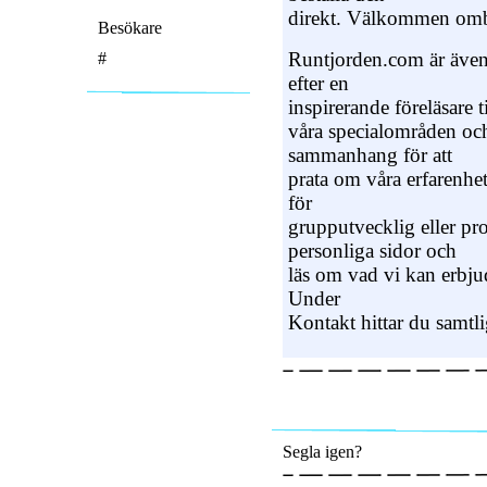
direkt. Välkommen omb
Besökare
Runtjorden.com är även 
#
efter en
inspirerande föreläsare til
våra specialområden och
sammanhang för att
prata om våra erfarenhet
för
grupputvecklig eller pro
personliga sidor och
läs om vad vi kan erbjud
Under
Kontakt hittar du samtl
Segla igen?