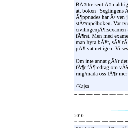
BÃ¤ttre sent Ã¤n aldrig
att boken "Seglingens
Ã¶ppnades har Ã¤ven ja
stÃ¤mpelboken. Var tv
civilingenjÃ¶rsexamen oc
fÃ¶rst. Men med exam
man hyra bÃ¥t, sÃ¥ rÃ¤
pÃ¥ vattnet igen. Vi se
Om inte annat gÃ¥r det 
fÃ¶r fÃ¶redrag om vÃ¥rt 
ring/maila oss fÃ¶r mer
/Kajsa
2010