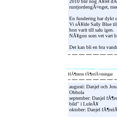
2010 blir nog Ã¥ret d
runtjordengÃ¤nget, men
En fundering har dykt 
Vi sÃ¥lde Sally Blue til
hon varit till salu igen.
NÃ¥gon som vet vart 
Det kan bli en bra vand
HÃ¶stens fÃ¶relÃ¤sningar
augusti: Danjel och Jon
Obbola
september: Danjel fÃ¶
bild" i LuleÃ¥
oktober: Danjel fÃ¶rel