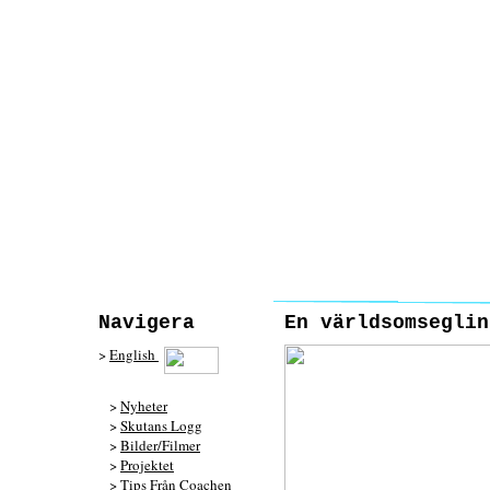
Navigera
En världsomseglin
>
English
>
Nyheter
>
Skutans Logg
>
Bilder/Filmer
>
Projektet
>
Tips Från Coachen