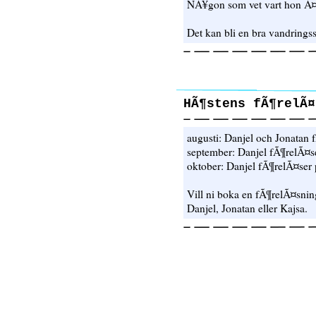
NÃ¥gon som vet vart hon Ã
Det kan bli en bra vandrings
HÃ¶stens fÃ¶relÃ¤
augusti: Danjel och Jonatan
september: Danjel fÃ¶relÃ¤
oktober: Danjel fÃ¶relÃ¤ser
Vill ni boka en fÃ¶relÃ¤sning
Danjel, Jonatan eller Kajsa.