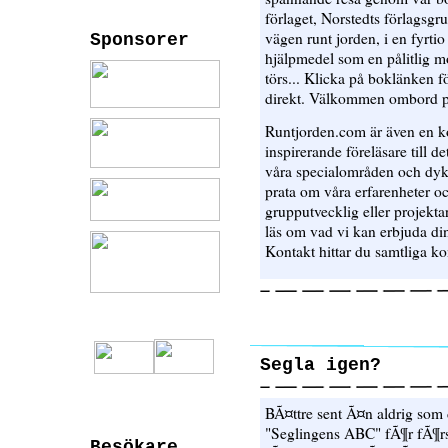
förlaget, Norstedts förlagsgru
vägen runt jorden, i en fyrt
Sponsorer
hjälpmedel som en pålitlig m
törs... Klicka på boklänken fö
direkt. Välkommen ombord p
Runtjorden.com är även en kon
inspirerande föreläsare till det
våra specialområden och dyk
prata om våra erfarenheter oc
grupputvecklig eller projekta
läs om vad vi kan erbjuda din
Kontakt hittar du samtliga ko
Segla igen?
BÃ¤ttre sent Ã¤n aldrig som d
"Seglingens ABC" fÃ¶r fÃ¶r
Besökare