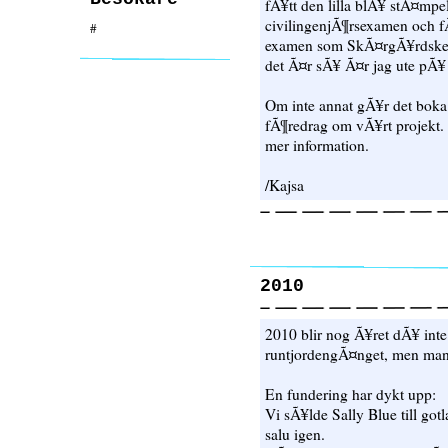
fÃ¥tt den lilla blÃ¥ stÃ¤mp
civilingenjÃ¶rsexamen och fÃ¥
#
examen som SkÃ¤rgÃ¥rdskep
det Ã¤r sÃ¥ Ã¤r jag ute pÃ¥ 
Om inte annat gÃ¥r det boka 
fÃ¶redrag om vÃ¥rt projekt. I
mer information.
/Kajsa
2010
2010 blir nog Ã¥ret dÃ¥ int
runtjordengÃ¤nget, men man v
En fundering har dykt upp:
Vi sÃ¥lde Sally Blue till gotl
salu igen.