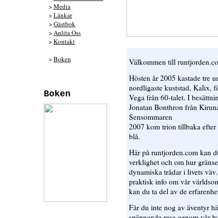
>
Media
>
Länkar
>
Gästbok
>
Anlita Oss
>
Kontakt
>
Boken
Välkommen till runtjorden.c
Hösten år 2005 kastade tre u
nordligaste kuststad, Kalix, f
Boken
Vega från 60-talet. I besättn
Jonatan Bonthron från Kiruna
Sensommaren
2007 kom trion tillbaka efter 
blå.
Här på runtjorden.com kan du
verklighet och om hur gränse
dynamiska trådar i livets väv
praktisk info om vår världso
kan du ta del av de erfarenhet
Får du inte nog av äventyr h
spännande resa genom vår bok