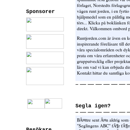
förlaget, Norstedts förlagsgru
vägen runt jorden, i en fyrt
Sponsorer
hjälpmedel som en pålitlig m
törs... Klicka på boklänken fö
direkt. Välkommen ombord p
Runtjorden.com är även en kon
inspirerande föreläsare till det
våra specialområden och dyk
prata om våra erfarenheter oc
grupputvecklig eller projekta
läs om vad vi kan erbjuda din
Kontakt hittar du samtliga ko
Segla igen?
BÃ¤ttre sent Ã¤n aldrig som d
"Seglingens ABC" fÃ¶r fÃ¶r
Besökare