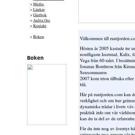
>
Media
>
Länkar
>
Gästbok
>
Anlita Oss
>
Kontakt
>
Boken
Välkommen till runtjorden.c
Hösten år 2005 kastade tre u
nordligaste kuststad, Kalix, f
Boken
Vega från 60-talet. I besättn
Jonatan Bonthron från Kiruna
Sensommaren
2007 kom trion tillbaka efter 
blå.
Här på runtjorden.com kan du
verklighet och om hur gränse
dynamiska trådar i livets väv
praktisk info om vår världso
kan du ta del av de erfarenhet
Får du inte nog av äventyr h
spännande resa genom vår bok