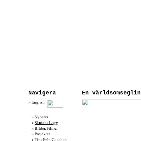
Navigera
En världsomseglin
>
English
>
Nyheter
>
Skutans Logg
>
Bilder/Filmer
>
Projektet
>
Tips Från Coachen