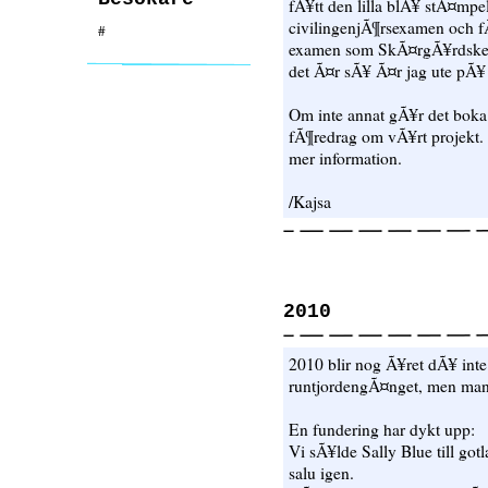
fÃ¥tt den lilla blÃ¥ stÃ¤mp
civilingenjÃ¶rsexamen och fÃ¥
#
examen som SkÃ¤rgÃ¥rdskep
det Ã¤r sÃ¥ Ã¤r jag ute pÃ¥ 
Om inte annat gÃ¥r det boka 
fÃ¶redrag om vÃ¥rt projekt. I
mer information.
/Kajsa
2010
2010 blir nog Ã¥ret dÃ¥ int
runtjordengÃ¤nget, men man v
En fundering har dykt upp:
Vi sÃ¥lde Sally Blue till gotl
salu igen.