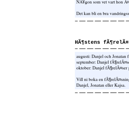
NÃ¥gon som vet vart hon Ã
Det kan bli en bra vandrings
HÃ¶stens fÃ¶relÃ¤
augusti: Danjel och Jonatan
september: Danjel fÃ¶relÃ¤
oktober: Danjel fÃ¶relÃ¤ser
Vill ni boka en fÃ¶relÃ¤sning
Danjel, Jonatan eller Kajsa.