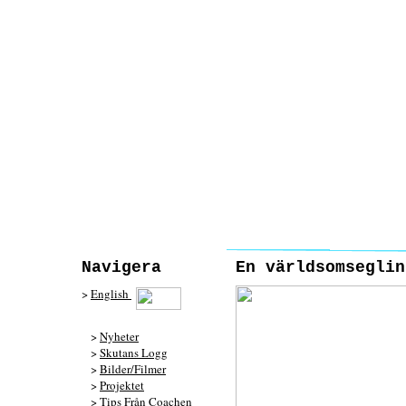
Navigera
En världsomseglin
>
English
>
Nyheter
>
Skutans Logg
>
Bilder/Filmer
>
Projektet
>
Tips Från Coachen