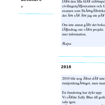
fÃ¥tt den lilla blÃ¥ stÃ¤mp
civilingenjÃ¶rsexamen och fÃ¥
#
examen som SkÃ¤rgÃ¥rdskep
det Ã¤r sÃ¥ Ã¤r jag ute pÃ¥ 
Om inte annat gÃ¥r det boka 
fÃ¶redrag om vÃ¥rt projekt. I
mer information.
/Kajsa
2010
2010 blir nog Ã¥ret dÃ¥ int
runtjordengÃ¤nget, men man v
En fundering har dykt upp:
Vi sÃ¥lde Sally Blue till gotl
salu igen.