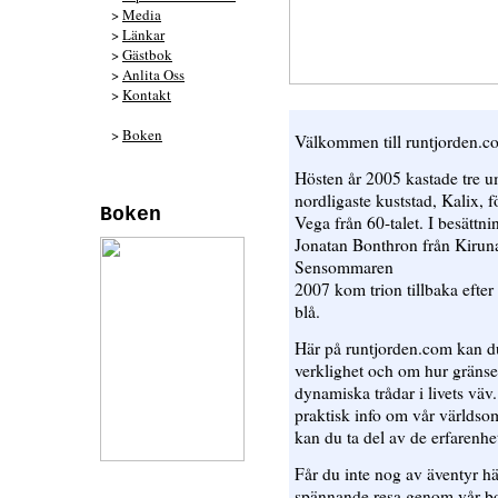
>
Media
>
Länkar
>
Gästbok
>
Anlita Oss
>
Kontakt
>
Boken
Välkommen till runtjorden.c
Hösten år 2005 kastade tre u
nordligaste kuststad, Kalix, f
Boken
Vega från 60-talet. I besättn
Jonatan Bonthron från Kiruna
Sensommaren
2007 kom trion tillbaka efter 
blå.
Här på runtjorden.com kan du
verklighet och om hur gränse
dynamiska trådar i livets väv
praktisk info om vår världso
kan du ta del av de erfarenhet
Får du inte nog av äventyr h
spännande resa genom vår bok