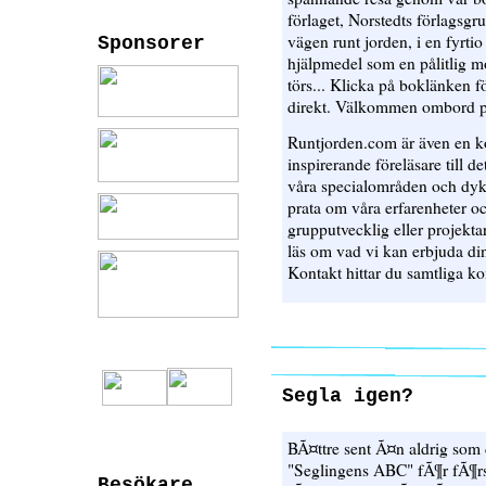
förlaget, Norstedts förlagsgru
vägen runt jorden, i en fyrt
Sponsorer
hjälpmedel som en pålitlig m
törs... Klicka på boklänken fö
direkt. Välkommen ombord p
Runtjorden.com är även en kon
inspirerande föreläsare till det
våra specialområden och dyk
prata om våra erfarenheter oc
grupputvecklig eller projekta
läs om vad vi kan erbjuda din
Kontakt hittar du samtliga ko
Segla igen?
BÃ¤ttre sent Ã¤n aldrig som d
"Seglingens ABC" fÃ¶r fÃ¶r
Besökare