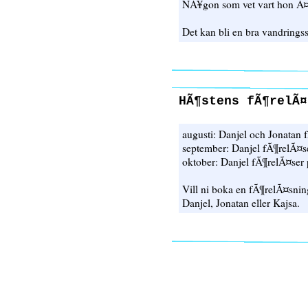
NÃ¥gon som vet vart hon Ã
Det kan bli en bra vandrings
HÃ¶stens fÃ¶relÃ¤
augusti: Danjel och Jonatan
september: Danjel fÃ¶relÃ¤
oktober: Danjel fÃ¶relÃ¤ser
Vill ni boka en fÃ¶relÃ¤sning
Danjel, Jonatan eller Kajsa.