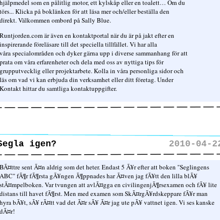
hjälpmedel som en pålitlig motor, ett kylskåp eller en toalett… Om du
törs... Klicka på boklänken för att läsa mer och/eller beställa den
direkt. Välkommen ombord på Sally Blue.
Runtjorden.com är även en kontaktportal när du är på jakt efter en
inspirerande föreläsare till det speciella tillfället. Vi har alla
våra specialområden och dyker gärna upp i diverse sammanhang för att
prata om våra erfarenheter och dela med oss av nyttiga tips för
grupputvecklig eller projektarbete. Kolla in våra personliga sidor och
läs om vad vi kan erbjuda din verksamhet eller ditt företag. Under
Kontakt hittar du samtliga kontaktuppgifter.
Segla igen?
2010-04-2
BÃ¤ttre sent Ã¤n aldrig som det heter. Endast 5 Ã¥r efter att boken "Seglingens
ABC" fÃ¶r fÃ¶rsta gÃ¥ngen Ã¶ppnades har Ã¤ven jag fÃ¥tt den lilla blÃ¥
stÃ¤mpelboken. Var tvungen att avlÃ¤gga en civilingenjÃ¶rsexamen och fÃ¥ lite
distans till havet fÃ¶rst. Men med examen som SkÃ¤rgÃ¥rdskeppare fÃ¥r man
hyra bÃ¥t, sÃ¥ rÃ¤tt vad det Ã¤r sÃ¥ Ã¤r jag ute pÃ¥ vattnet igen. Vi ses kanske
dÃ¤r!