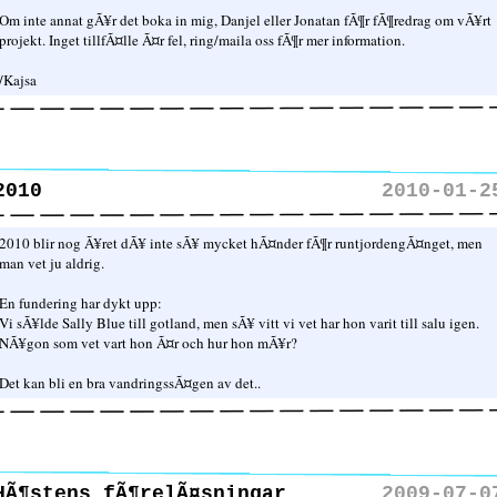
Om inte annat gÃ¥r det boka in mig, Danjel eller Jonatan fÃ¶r fÃ¶redrag om vÃ¥rt
projekt. Inget tillfÃ¤lle Ã¤r fel, ring/maila oss fÃ¶r mer information.
/Kajsa
2010
2010-01-2
2010 blir nog Ã¥ret dÃ¥ inte sÃ¥ mycket hÃ¤nder fÃ¶r runtjordengÃ¤nget, men
man vet ju aldrig.
En fundering har dykt upp:
Vi sÃ¥lde Sally Blue till gotland, men sÃ¥ vitt vi vet har hon varit till salu igen.
NÃ¥gon som vet vart hon Ã¤r och hur hon mÃ¥r?
Det kan bli en bra vandringssÃ¤gen av det..
HÃ¶stens fÃ¶relÃ¤sningar
2009-07-0