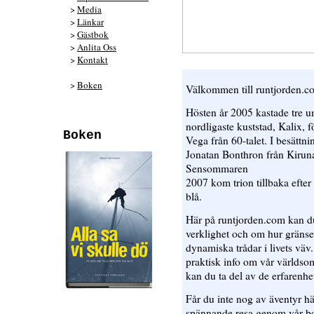
>
Media
>
Länkar
>
Gästbok
>
Anlita Oss
>
Kontakt
>
Boken
Välkommen till runtjorden.c
Hösten år 2005 kastade tre u
nordligaste kuststad, Kalix, f
Boken
Vega från 60-talet. I besättn
Jonatan Bonthron från Kiruna
Sensommaren
2007 kom trion tillbaka efter 
blå.
Här på runtjorden.com kan du
verklighet och om hur gränse
dynamiska trådar i livets väv
praktisk info om vår världso
kan du ta del av de erfarenhet
Får du inte nog av äventyr h
spännande resa genom vår bok