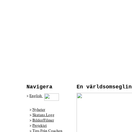
Navigera
En världsomseglin
>
English
>
Nyheter
>
Skutans Logg
>
Bilder/Filmer
>
Projektet
>
Tips Från Coachen