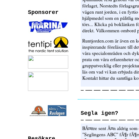
förlaget, Norstedts förlagsgru
vägen runt jorden, i en fyrt
Sponsorer
hjälpmedel som en pålitlig m
törs... Klicka på boklänken fö
direkt. Välkommen ombord p
Runtjorden.com är även en kon
inspirerande föreläsare till det
våra specialområden och dyk
prata om våra erfarenheter oc
grupputvecklig eller projekta
läs om vad vi kan erbjuda din
Kontakt hittar du samtliga ko
Segla igen?
BÃ¤ttre sent Ã¤n aldrig som d
"Seglingens ABC" fÃ¶r fÃ¶r
Besökare