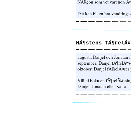
NÃ¥gon som vet vart hon Ã
Det kan bli en bra vandrings
HÃ¶stens fÃ¶relÃ¤
augusti: Danjel och Jonatan
september: Danjel fÃ¶relÃ¤
oktober: Danjel fÃ¶relÃ¤ser
Vill ni boka en fÃ¶relÃ¤sning
Danjel, Jonatan eller Kajsa.