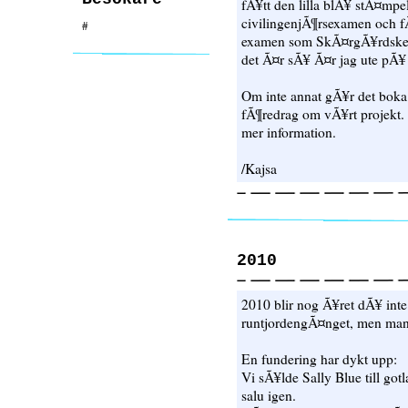
fÃ¥tt den lilla blÃ¥ stÃ¤mp
civilingenjÃ¶rsexamen och fÃ¥
#
examen som SkÃ¤rgÃ¥rdskep
det Ã¤r sÃ¥ Ã¤r jag ute pÃ¥ 
Om inte annat gÃ¥r det boka 
fÃ¶redrag om vÃ¥rt projekt. I
mer information.
/Kajsa
2010
2010 blir nog Ã¥ret dÃ¥ int
runtjordengÃ¤nget, men man v
En fundering har dykt upp:
Vi sÃ¥lde Sally Blue till gotl
salu igen.