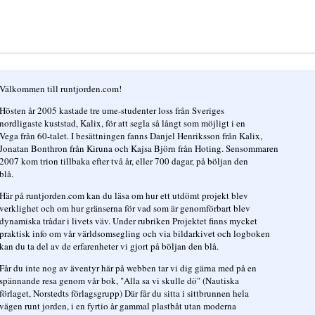
Välkommen till runtjorden.com!
Hösten år 2005 kastade tre ume-studenter loss från Sveriges
nordligaste kuststad, Kalix, för att segla så långt som möjligt i en
Vega från 60-talet. I besättningen fanns Danjel Henriksson från Kalix,
Jonatan Bonthron från Kiruna och Kajsa Björn från Hoting. Sensommaren
2007 kom trion tillbaka efter två år, eller 700 dagar, på böljan den
blå.
Här på runtjorden.com kan du läsa om hur ett utdömt projekt blev
verklighet och om hur gränserna för vad som är genomförbart blev
dynamiska trådar i livets väv. Under rubriken Projektet finns mycket
praktisk info om vår världsomsegling och via bildarkivet och logboken
kan du ta del av de erfarenheter vi gjort på böljan den blå.
Får du inte nog av äventyr här på webben tar vi dig gärna med på en
spännande resa genom vår bok, "Alla sa vi skulle dö" (Nautiska
förlaget, Norstedts förlagsgrupp) Där får du sitta i sittbrunnen hela
vägen runt jorden, i en fyrtio år gammal plastbåt utan moderna