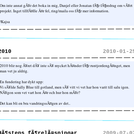
Om inte annat gÃ¥r det boka in mig, Danjel eller Jonatan fÃ¶r fÃ¶redrag om vÃ¥rt
projekt. Inget tillfÃ¤lle Ã¤r fel, ring/maila oss fÃ¶r mer information.
/Kajsa
2010
2010-01-2
2010 blir nog Ã¥ret dÃ¥ inte sÃ¥ mycket hÃ¤nder fÃ¶r runtjordengÃ¤nget, men
man vet ju aldrig.
En fundering har dykt upp:
Vi sÃ¥lde Sally Blue till gotland, men sÃ¥ vitt vi vet har hon varit till salu igen.
NÃ¥gon som vet vart hon Ã¤r och hur hon mÃ¥r?
Det kan bli en bra vandringssÃ¤gen av det..
HÃ¶stens fÃ¶relÃ¤sningar
2009-07-0