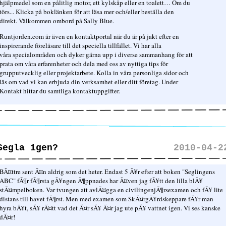
hjälpmedel som en pålitlig motor, ett kylskåp eller en toalett… Om du
törs... Klicka på boklänken för att läsa mer och/eller beställa den
direkt. Välkommen ombord på Sally Blue.
Runtjorden.com är även en kontaktportal när du är på jakt efter en
inspirerande föreläsare till det speciella tillfället. Vi har alla
våra specialområden och dyker gärna upp i diverse sammanhang för att
prata om våra erfarenheter och dela med oss av nyttiga tips för
grupputvecklig eller projektarbete. Kolla in våra personliga sidor och
läs om vad vi kan erbjuda din verksamhet eller ditt företag. Under
Kontakt hittar du samtliga kontaktuppgifter.
Segla igen?
2010-04-2
BÃ¤ttre sent Ã¤n aldrig som det heter. Endast 5 Ã¥r efter att boken "Seglingens
ABC" fÃ¶r fÃ¶rsta gÃ¥ngen Ã¶ppnades har Ã¤ven jag fÃ¥tt den lilla blÃ¥
stÃ¤mpelboken. Var tvungen att avlÃ¤gga en civilingenjÃ¶rsexamen och fÃ¥ lite
distans till havet fÃ¶rst. Men med examen som SkÃ¤rgÃ¥rdskeppare fÃ¥r man
hyra bÃ¥t, sÃ¥ rÃ¤tt vad det Ã¤r sÃ¥ Ã¤r jag ute pÃ¥ vattnet igen. Vi ses kanske
dÃ¤r!