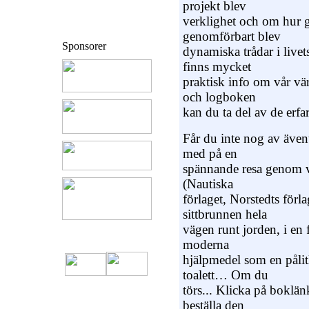
projekt blev
verklighet och om hur g
genomförbart blev
Sponsorer
dynamiska trådar i livet
finns mycket
praktisk info om vår vä
och logboken
kan du ta del av de erfa
Får du inte nog av även
med på en
spännande resa genom vå
(Nautiska
förlaget, Norstedts förla
sittbrunnen hela
vägen runt jorden, i en 
moderna
hjälpmedel som en pålitl
toalett… Om du
törs... Klicka på boklänk
beställa den