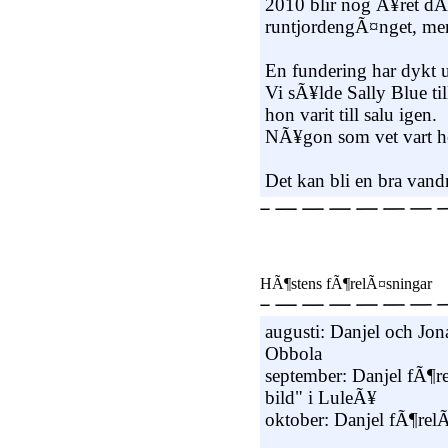
2010 blir nog Ã¥ret d
runtjordengÃ¤nget, men
En fundering har dykt 
Vi sÃ¥lde Sally Blue til
hon varit till salu igen.
NÃ¥gon som vet vart 
Det kan bli en bra vand
HÃ¶stens fÃ¶relÃ¤sningar
augusti: Danjel och Jon
Obbola
september: Danjel fÃ¶
bild" i LuleÃ¥
oktober: Danjel fÃ¶rel