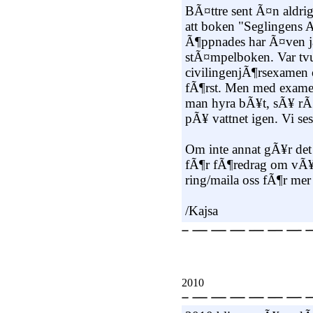
BÃ¤ttre sent Ã¤n aldrig
att boken "Seglingens
Ã¶ppnades har Ã¤ven ja
stÃ¤mpelboken. Var tv
civilingenjÃ¶rsexamen oc
fÃ¶rst. Men med exam
man hyra bÃ¥t, sÃ¥ rÃ¤
pÃ¥ vattnet igen. Vi se
Om inte annat gÃ¥r det 
fÃ¶r fÃ¶redrag om vÃ¥rt 
ring/maila oss fÃ¶r mer
/Kajsa
2010