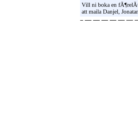
Vill ni boka en fÃ¶relÃ
att maila Danjel, Jonatan