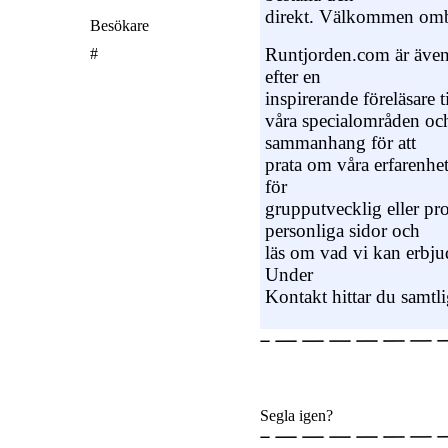
direkt. Välkommen omb
Besökare
Runtjorden.com är även 
#
efter en
inspirerande föreläsare til
våra specialområden och
sammanhang för att
prata om våra erfarenhet
för
grupputvecklig eller pro
personliga sidor och
läs om vad vi kan erbjud
Under
Kontakt hittar du samtl
Segla igen?