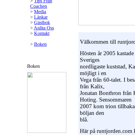
>
Tips Från
Coachen
>
Media
>
Länkar
>
Gästbok
>
Anlita Oss
>
Kontakt
Välkommen till runtjor
>
Boken
Hösten år 2005 kastade 
Sveriges
nordligaste kuststad, Kal
Boken
möjligt i en
Vega från 60-talet. I b
från Kalix,
Jonatan Bonthron från 
Hoting. Sensommaren
2007 kom trion tillbaka e
böljan den
blå.
Här på runtjorden.com 