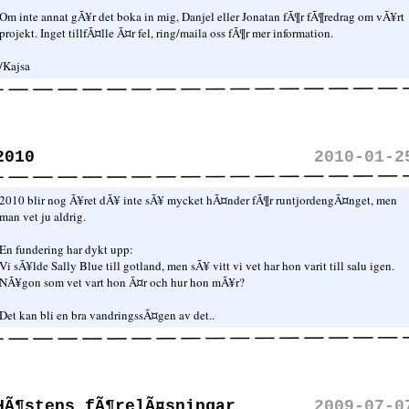
Om inte annat gÃ¥r det boka in mig, Danjel eller Jonatan fÃ¶r fÃ¶redrag om vÃ¥rt
projekt. Inget tillfÃ¤lle Ã¤r fel, ring/maila oss fÃ¶r mer information.
/Kajsa
2010
2010-01-2
2010 blir nog Ã¥ret dÃ¥ inte sÃ¥ mycket hÃ¤nder fÃ¶r runtjordengÃ¤nget, men
man vet ju aldrig.
En fundering har dykt upp:
Vi sÃ¥lde Sally Blue till gotland, men sÃ¥ vitt vi vet har hon varit till salu igen.
NÃ¥gon som vet vart hon Ã¤r och hur hon mÃ¥r?
Det kan bli en bra vandringssÃ¤gen av det..
HÃ¶stens fÃ¶relÃ¤sningar
2009-07-0