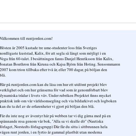
Välkommen till runtjorden.com!
Hösten år 2005 kastade tre ume-studenter loss från Sveriges
nordligaste kuststad, Kalix, för att segla så långt som möjligt i en
Vega från 60-talet. I besättningen fanns Danjel Henriksson från Kalix,
Jonatan Bonthron från Kiruna och Kajsa Björn från Hoting. Sensommaren
2007 kom trion tillbaka efter två år, eller 700 dagar, på böljan den
blå.
Här på runtjorden.com kan du läsa om hur ett utdömt projekt blev
verklighet och om hur gränserna för vad som är genomförbart blev
dynamiska trådar i livets väv. Under rubriken Projektet finns mycket
praktisk info om vår världsomsegling och via bildarkivet och logboken
kan du ta del av de erfarenheter vi gjort på böljan den blå.
Får du inte nog av äventyr här på webben tar vi dig gärna med på en
spännande resa genom vår bok, "Alla sa vi skulle dö" (Nautiska
förlaget, Norstedts förlagsgrupp) Där får du sitta i sittbrunnen hela
vägen runt jorden, i en fyrtio år gammal plastbåt utan moderna