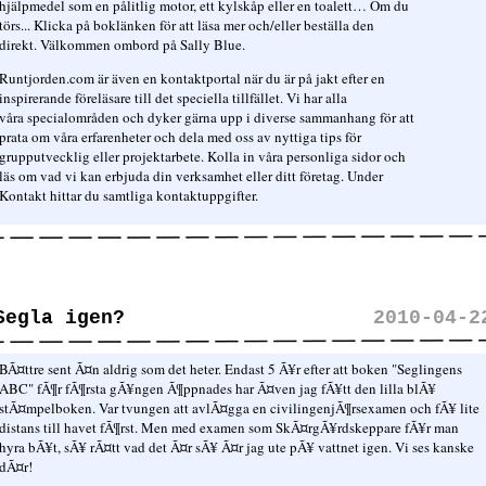
hjälpmedel som en pålitlig motor, ett kylskåp eller en toalett… Om du
törs... Klicka på boklänken för att läsa mer och/eller beställa den
direkt. Välkommen ombord på Sally Blue.
Runtjorden.com är även en kontaktportal när du är på jakt efter en
inspirerande föreläsare till det speciella tillfället. Vi har alla
våra specialområden och dyker gärna upp i diverse sammanhang för att
prata om våra erfarenheter och dela med oss av nyttiga tips för
grupputvecklig eller projektarbete. Kolla in våra personliga sidor och
läs om vad vi kan erbjuda din verksamhet eller ditt företag. Under
Kontakt hittar du samtliga kontaktuppgifter.
Segla igen?
2010-04-2
BÃ¤ttre sent Ã¤n aldrig som det heter. Endast 5 Ã¥r efter att boken "Seglingens
ABC" fÃ¶r fÃ¶rsta gÃ¥ngen Ã¶ppnades har Ã¤ven jag fÃ¥tt den lilla blÃ¥
stÃ¤mpelboken. Var tvungen att avlÃ¤gga en civilingenjÃ¶rsexamen och fÃ¥ lite
distans till havet fÃ¶rst. Men med examen som SkÃ¤rgÃ¥rdskeppare fÃ¥r man
hyra bÃ¥t, sÃ¥ rÃ¤tt vad det Ã¤r sÃ¥ Ã¤r jag ute pÃ¥ vattnet igen. Vi ses kanske
dÃ¤r!