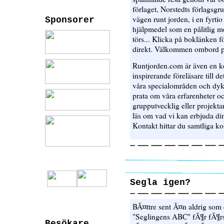
förlaget, Norstedts förlagsgru
vägen runt jorden, i en fyrt
Sponsorer
hjälpmedel som en pålitlig m
törs... Klicka på boklänken fö
direkt. Välkommen ombord p
Runtjorden.com är även en kon
inspirerande föreläsare till det
våra specialområden och dyk
prata om våra erfarenheter oc
grupputvecklig eller projekta
läs om vad vi kan erbjuda din
Kontakt hittar du samtliga ko
Segla igen?
BÃ¤ttre sent Ã¤n aldrig som d
"Seglingens ABC" fÃ¶r fÃ¶r
Besökare