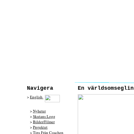
Navigera
En världsomseglin
>
English
>
Nyheter
>
Skutans Logg
>
Bilder/Filmer
>
Projektet
>
Tips Från Coachen