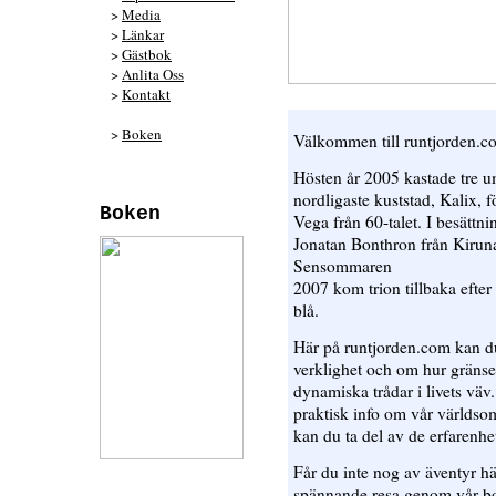
>
Media
>
Länkar
>
Gästbok
>
Anlita Oss
>
Kontakt
>
Boken
Välkommen till runtjorden.c
Hösten år 2005 kastade tre u
nordligaste kuststad, Kalix, f
Boken
Vega från 60-talet. I besättn
Jonatan Bonthron från Kiruna
Sensommaren
2007 kom trion tillbaka efter 
blå.
Här på runtjorden.com kan du
verklighet och om hur gränse
dynamiska trådar i livets väv
praktisk info om vår världso
kan du ta del av de erfarenhet
Får du inte nog av äventyr h
spännande resa genom vår bok