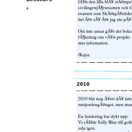
fÃ¥tt den lilla blÃ¥ stÃ¤mp
civilingenjÃ¶rsexamen och fÃ¥
#
examen som SkÃ¤rgÃ¥rdskep
det Ã¤r sÃ¥ Ã¤r jag ute pÃ¥ 
Om inte annat gÃ¥r det boka 
fÃ¶redrag om vÃ¥rt projekt. I
mer information.
/Kajsa
2010
2010 blir nog Ã¥ret dÃ¥ int
runtjordengÃ¤nget, men man v
En fundering har dykt upp:
Vi sÃ¥lde Sally Blue till gotl
salu igen.