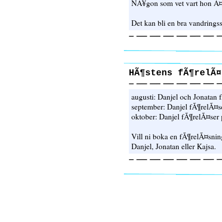
NÃ¥gon som vet vart hon Ã
Det kan bli en bra vandrings
HÃ¶stens fÃ¶relÃ¤
augusti: Danjel och Jonatan
september: Danjel fÃ¶relÃ¤
oktober: Danjel fÃ¶relÃ¤ser
Vill ni boka en fÃ¶relÃ¤sning
Danjel, Jonatan eller Kajsa.