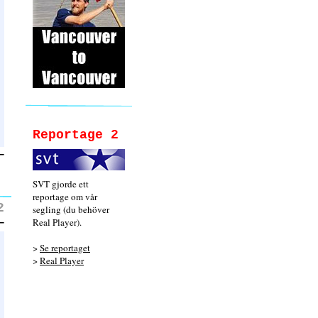
Reportage 2
SVT gjorde ett
reportage om vår
2
segling (du behöver
Real Player).
>
Se reportaget
>
Real Player