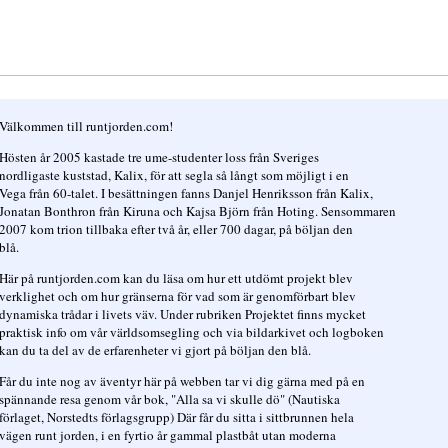
Välkommen till runtjorden.com!
Hösten år 2005 kastade tre ume-studenter loss från Sveriges
nordligaste kuststad, Kalix, för att segla så långt som möjligt i en
Vega från 60-talet. I besättningen fanns Danjel Henriksson från Kalix,
Jonatan Bonthron från Kiruna och Kajsa Björn från Hoting. Sensommaren
2007 kom trion tillbaka efter två år, eller 700 dagar, på böljan den
blå.
Här på runtjorden.com kan du läsa om hur ett utdömt projekt blev
verklighet och om hur gränserna för vad som är genomförbart blev
dynamiska trådar i livets väv. Under rubriken Projektet finns mycket
praktisk info om vår världsomsegling och via bildarkivet och logboken
kan du ta del av de erfarenheter vi gjort på böljan den blå.
Får du inte nog av äventyr här på webben tar vi dig gärna med på en
spännande resa genom vår bok, "Alla sa vi skulle dö" (Nautiska
förlaget, Norstedts förlagsgrupp) Där får du sitta i sittbrunnen hela
vägen runt jorden, i en fyrtio år gammal plastbåt utan moderna