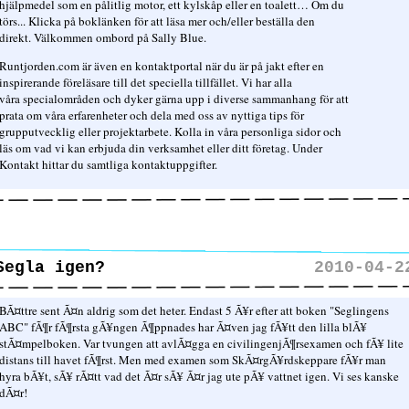
hjälpmedel som en pålitlig motor, ett kylskåp eller en toalett… Om du
törs... Klicka på boklänken för att läsa mer och/eller beställa den
direkt. Välkommen ombord på Sally Blue.
Runtjorden.com är även en kontaktportal när du är på jakt efter en
inspirerande föreläsare till det speciella tillfället. Vi har alla
våra specialområden och dyker gärna upp i diverse sammanhang för att
prata om våra erfarenheter och dela med oss av nyttiga tips för
grupputvecklig eller projektarbete. Kolla in våra personliga sidor och
läs om vad vi kan erbjuda din verksamhet eller ditt företag. Under
Kontakt hittar du samtliga kontaktuppgifter.
Segla igen?
2010-04-2
BÃ¤ttre sent Ã¤n aldrig som det heter. Endast 5 Ã¥r efter att boken "Seglingens
ABC" fÃ¶r fÃ¶rsta gÃ¥ngen Ã¶ppnades har Ã¤ven jag fÃ¥tt den lilla blÃ¥
stÃ¤mpelboken. Var tvungen att avlÃ¤gga en civilingenjÃ¶rsexamen och fÃ¥ lite
distans till havet fÃ¶rst. Men med examen som SkÃ¤rgÃ¥rdskeppare fÃ¥r man
hyra bÃ¥t, sÃ¥ rÃ¤tt vad det Ã¤r sÃ¥ Ã¤r jag ute pÃ¥ vattnet igen. Vi ses kanske
dÃ¤r!