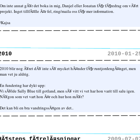
Om inte annat gÃ¥r det boka in mig, Danjel eller Jonatan fÃ¶r fÃ¶redrag om vÃ¥rt
projekt. Inget tillfÃ¤lle Ã¤r fel, ring/maila oss fÃ¶r mer information.
/Kajsa
2010
2010-01-2
2010 blir nog Ã¥ret dÃ¥ inte sÃ¥ mycket hÃ¤nder fÃ¶r runtjordengÃ¤nget, men
man vet ju aldrig.
En fundering har dykt upp:
Vi sÃ¥lde Sally Blue till gotland, men sÃ¥ vitt vi vet har hon varit till salu igen.
NÃ¥gon som vet vart hon Ã¤r och hur hon mÃ¥r?
Det kan bli en bra vandringssÃ¤gen av det..
HÃ¶stens fÃ¶relÃ¤sningar
2009-07-0