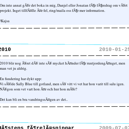
Om inte annat gÃ¥r det boka in mig, Danjel eller Jonatan fÃ¶r fÃ¶redrag om vÃ¥rt
projekt. Inget tillfÃ¤lle Ã¤r fel, ring/maila oss fÃ¶r mer information.
/Kajsa
2010
2010-01-2
2010 blir nog Ã¥ret dÃ¥ inte sÃ¥ mycket hÃ¤nder fÃ¶r runtjordengÃ¤nget, men
man vet ju aldrig.
En fundering har dykt upp:
Vi sÃ¥lde Sally Blue till gotland, men sÃ¥ vitt vi vet har hon varit till salu igen.
NÃ¥gon som vet vart hon Ã¤r och hur hon mÃ¥r?
Det kan bli en bra vandringssÃ¤gen av det..
HÃ¶stens fÃ¶relÃ¤sningar
2009-07-0