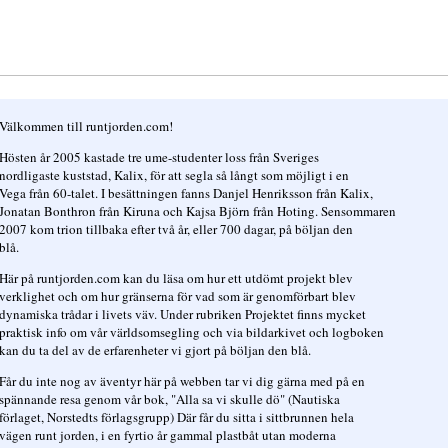
Välkommen till runtjorden.com!
Hösten år 2005 kastade tre ume-studenter loss från Sveriges
nordligaste kuststad, Kalix, för att segla så långt som möjligt i en
Vega från 60-talet. I besättningen fanns Danjel Henriksson från Kalix,
Jonatan Bonthron från Kiruna och Kajsa Björn från Hoting. Sensommaren
2007 kom trion tillbaka efter två år, eller 700 dagar, på böljan den
blå.
Här på runtjorden.com kan du läsa om hur ett utdömt projekt blev
verklighet och om hur gränserna för vad som är genomförbart blev
dynamiska trådar i livets väv. Under rubriken Projektet finns mycket
praktisk info om vår världsomsegling och via bildarkivet och logboken
kan du ta del av de erfarenheter vi gjort på böljan den blå.
Får du inte nog av äventyr här på webben tar vi dig gärna med på en
spännande resa genom vår bok, "Alla sa vi skulle dö" (Nautiska
förlaget, Norstedts förlagsgrupp) Där får du sitta i sittbrunnen hela
vägen runt jorden, i en fyrtio år gammal plastbåt utan moderna