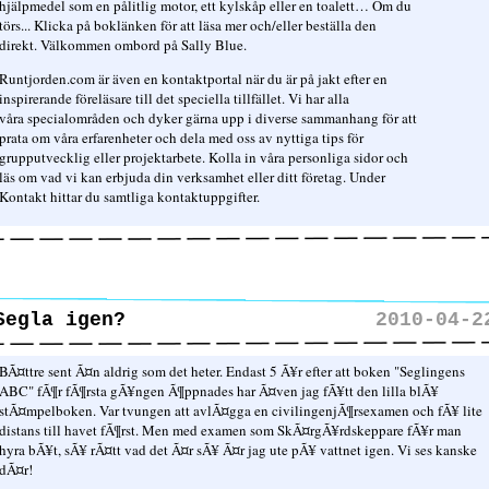
hjälpmedel som en pålitlig motor, ett kylskåp eller en toalett… Om du
törs... Klicka på boklänken för att läsa mer och/eller beställa den
direkt. Välkommen ombord på Sally Blue.
Runtjorden.com är även en kontaktportal när du är på jakt efter en
inspirerande föreläsare till det speciella tillfället. Vi har alla
våra specialområden och dyker gärna upp i diverse sammanhang för att
prata om våra erfarenheter och dela med oss av nyttiga tips för
grupputvecklig eller projektarbete. Kolla in våra personliga sidor och
läs om vad vi kan erbjuda din verksamhet eller ditt företag. Under
Kontakt hittar du samtliga kontaktuppgifter.
Segla igen?
2010-04-2
BÃ¤ttre sent Ã¤n aldrig som det heter. Endast 5 Ã¥r efter att boken "Seglingens
ABC" fÃ¶r fÃ¶rsta gÃ¥ngen Ã¶ppnades har Ã¤ven jag fÃ¥tt den lilla blÃ¥
stÃ¤mpelboken. Var tvungen att avlÃ¤gga en civilingenjÃ¶rsexamen och fÃ¥ lite
distans till havet fÃ¶rst. Men med examen som SkÃ¤rgÃ¥rdskeppare fÃ¥r man
hyra bÃ¥t, sÃ¥ rÃ¤tt vad det Ã¤r sÃ¥ Ã¤r jag ute pÃ¥ vattnet igen. Vi ses kanske
dÃ¤r!