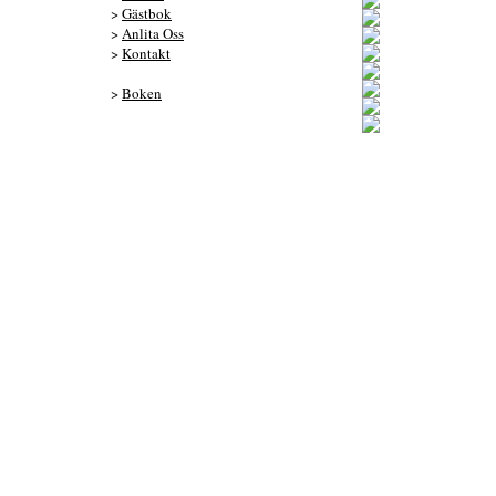
>
Gästbok
>
Anlita Oss
>
Kontakt
>
Boken