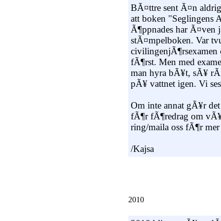
BÃ¤ttre sent Ã¤n aldrig
att boken "Seglingens
Ã¶ppnades har Ã¤ven ja
stÃ¤mpelboken. Var tv
civilingenjÃ¶rsexamen oc
fÃ¶rst. Men med exam
man hyra bÃ¥t, sÃ¥ rÃ¤
pÃ¥ vattnet igen. Vi se
Om inte annat gÃ¥r det 
fÃ¶r fÃ¶redrag om vÃ¥rt 
ring/maila oss fÃ¶r mer
/Kajsa
2010