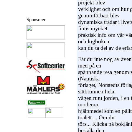
projekt blev
verklighet och om hur g
genomförbart blev
Sponsorer
dynamiska trådar i livet
finns mycket
praktisk info om vår vä
och logboken
kan du ta del av de erfa
Får du inte nog av även
med på en
spännande resa genom vå
(Nautiska
förlaget, Norstedts förla
sittbrunnen hela
vägen runt jorden, i en 
moderna
hjälpmedel som en pålitl
toalett… Om du
törs... Klicka på boklänk
beställa den