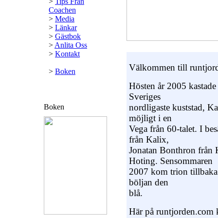
>
Tips Från
Coachen
>
Media
>
Länkar
>
Gästbok
>
Anlita Oss
>
Kontakt
Välkommen till runtjor
>
Boken
Hösten år 2005 kastade 
Sveriges
nordligaste kuststad, Kal
Boken
möjligt i en
Vega från 60-talet. I b
från Kalix,
Jonatan Bonthron från 
Hoting. Sensommaren
2007 kom trion tillbaka e
böljan den
blå.
Här på runtjorden.com 