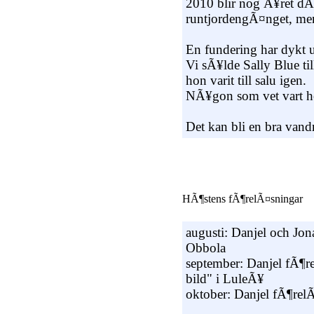
2010 blir nog Ã¥ret d
runtjordengÃ¤nget, men
En fundering har dykt 
Vi sÃ¥lde Sally Blue til
hon varit till salu igen.
NÃ¥gon som vet vart 
Det kan bli en bra vand
HÃ¶stens fÃ¶relÃ¤sningar
augusti: Danjel och Jon
Obbola
september: Danjel fÃ¶
bild" i LuleÃ¥
oktober: Danjel fÃ¶rel