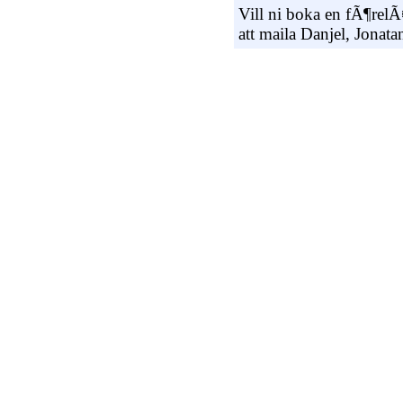
Vill ni boka en fÃ¶relÃ
att maila Danjel, Jonatan